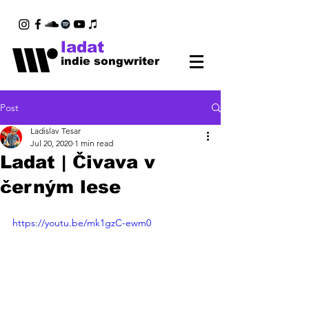
ladat
indie songwriter
Post
Ladislav Tesar
Jul 20, 2020
1 min read
Ladat | Čivava v
černým lese
https://youtu.be/mk1gzC-ewm0