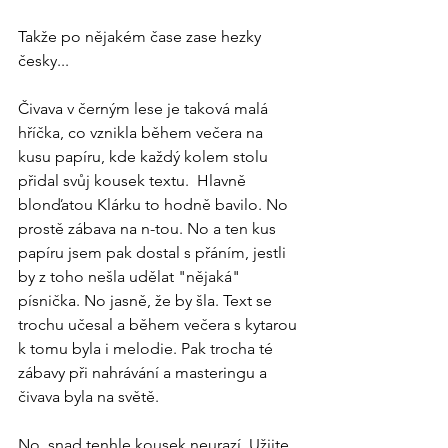
Takže po nějakém čase zase hezky 
česky...
Čivava v černým lese je taková malá 
hříčka, co vznikla během večera na 
kusu papíru, kde každý kolem stolu 
přidal svůj kousek textu.  Hlavně 
blonďatou Klárku to hodně bavilo. No 
prostě zábava na n-tou. No a ten kus 
papíru jsem pak dostal s přáním, jestli 
by z toho nešla udělat "nějaká" 
písnička. No jasně, že by šla. Text se 
trochu učesal a během večera s kytarou 
k tomu byla i melodie. Pak trocha té 
zábavy při nahrávání a masteringu a 
čivava byla na světě.  
No, snad tenhle kousek neurazí. Užijte 